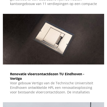
kantoorgebouw van 11 verdiepingen op een compacte
bouwlocatie (“postzegel”). Voor dit vooruitstrevende
project leverde HPL Systems een flexibel open
vloergootsysteem dat aansluit bij de dynamische
wensen van moderne kantoorgebruikers.
Renovatie vloercontactdozen TU Eindhoven -
Vertigo
Voor gebouw Vertigo van de Technische Universiteit
Eindhoven ontwikkelde HPL een renovatieoplossing
voor bestaande vloercontactdozen. De installaties
moesten worden vervangen zonder sloopwerk en
zonder onderbreking van het onderwijs. Met de
stalen renovatiesets zijn de vloerdozen snel en veilig