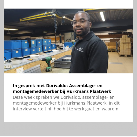
oplossing zorgt voor een toekomstbestendige
infrastructuur waarin stroom- en datavoorzieningen
eenvoudig geïntegreerd zijn.
In gesprek met Dorivaldo: Assemblage- en
montagemedewerker bij Hurkmans Plaatwerk
Deze week spreken we Dorivaldo, assemblage- en
montagemedewerker bij Hurkmans Plaatwerk. In dit
interview vertelt hij hoe hij te werk gaat en waarom
samenwerken voor hem zo belangrijk is.