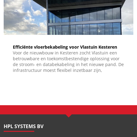
Efficiënte vloerbekabeling voor Vlastuin Kesteren
Voor de nieuwbouw in Kesteren zocht Vlastuin een
betrouwbare en toekomstbestendige oplossing voor
de stroom- en databekabeling in het nieuwe pand. De
infrastructuur moest flexibel inzetbaar zijn,
eenvoudig uit te breiden en passen bij de moderne
uitstraling van het nieuwe pand. HPL Systems bood
hiervoor de passende oplossing: een open
vloergootsysteem van circa 500 meter.
HPL SYSTEMS BV