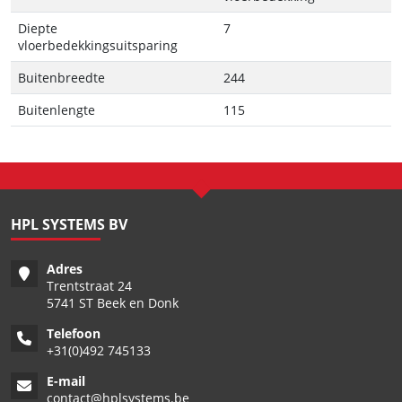
Diepte
7
vloerbedekkingsuitsparing
Buitenbreedte
244
Buitenlengte
115
HPL SYSTEMS BV
Adres
Trentstraat 24
5741 ST Beek en Donk
Telefoon
+
31(0)492 745133
E-mail
contact@hplsystems.be