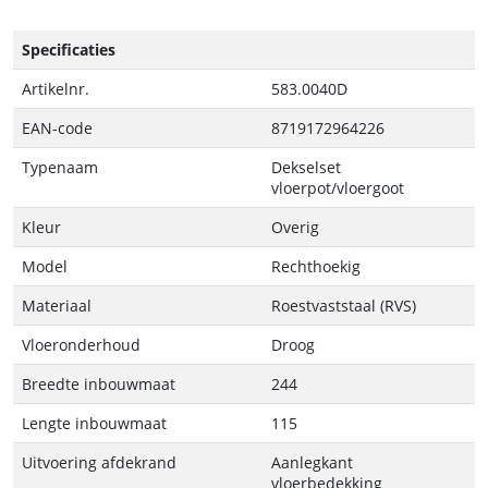
Specificaties
Artikelnr.
583.0040D
EAN-code
8719172964226
Typenaam
Dekselset
vloerpot/vloergoot
Kleur
Overig
Model
Rechthoekig
Materiaal
Roestvaststaal (RVS)
Vloeronderhoud
Droog
Breedte inbouwmaat
244
Lengte inbouwmaat
115
Uitvoering afdekrand
Aanlegkant
vloerbedekking