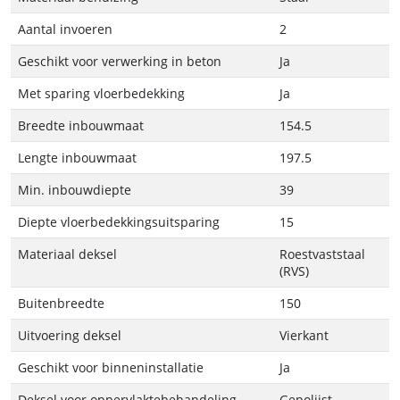
Aantal invoeren
2
Geschikt voor verwerking in beton
Ja
Met sparing vloerbedekking
Ja
Breedte inbouwmaat
154.5
Lengte inbouwmaat
197.5
Min. inbouwdiepte
39
Diepte vloerbedekkingsuitsparing
15
Materiaal deksel
Roestvaststaal
(RVS)
Buitenbreedte
150
Uitvoering deksel
Vierkant
Geschikt voor binneninstallatie
Ja
Deksel voor oppervlaktebehandeling
Gepolijst