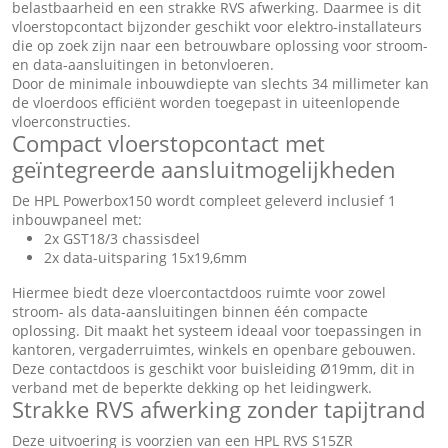
belastbaarheid en een strakke RVS afwerking. Daarmee is dit
vloerstopcontact bijzonder geschikt voor elektro-installateurs
die op zoek zijn naar een betrouwbare oplossing voor stroom-
en data-aansluitingen in betonvloeren.
Door de minimale inbouwdiepte van slechts 34 millimeter kan
de vloerdoos efficiënt worden toegepast in uiteenlopende
vloerconstructies.
Compact vloerstopcontact met
geïntegreerde aansluitmogelijkheden
De HPL Powerbox150 wordt compleet geleverd inclusief 1
inbouwpaneel met:
2x GST18/3 chassisdeel
2x data-uitsparing 15x19,6mm
Hiermee biedt deze vloercontactdoos ruimte voor zowel
stroom- als data-aansluitingen binnen één compacte
oplossing. Dit maakt het systeem ideaal voor toepassingen in
kantoren, vergaderruimtes, winkels en openbare gebouwen.
Deze contactdoos is geschikt voor buisleiding Ø19mm, dit in
verband met de beperkte dekking op het leidingwerk.
Strakke RVS afwerking zonder tapijtrand
Deze uitvoering is voorzien van een HPL RVS S15ZR