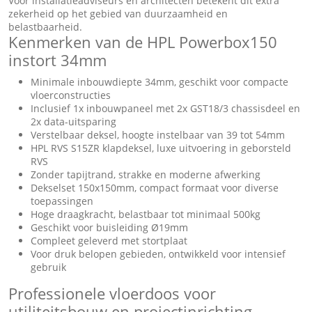
Voor installatieadviseurs en architecten betekent dit extra
zekerheid op het gebied van duurzaamheid en
belastbaarheid.
Kenmerken van de HPL Powerbox150
instort 34mm
Minimale inbouwdiepte 34mm, geschikt voor compacte
vloerconstructies
Inclusief 1x inbouwpaneel met 2x GST18/3 chassisdeel en
2x data-uitsparing
Verstelbaar deksel, hoogte instelbaar van 39 tot 54mm
HPL RVS S15ZR klapdeksel, luxe uitvoering in geborsteld
RVS
Zonder tapijtrand, strakke en moderne afwerking
Dekselset 150x150mm, compact formaat voor diverse
toepassingen
Hoge draagkracht, belastbaar tot minimaal 500kg
Geschikt voor buisleiding Ø19mm
Compleet geleverd met stortplaat
Voor druk belopen gebieden, ontwikkeld voor intensief
gebruik
Professionele vloerdoos voor
utiliteitsbouw en projectinrichting