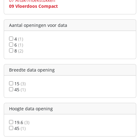
07 Aftak-/hoekstukken
09 Vloerdoos Compact
Aantal openingen voor data
4
(1)
6
(1)
8
(2)
Breedte data opening
15
(3)
45
(1)
Hoogte data opening
19.6
(3)
45
(1)