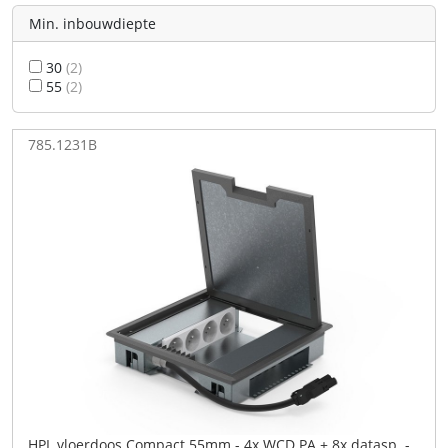
Min. inbouwdiepte
30
(2)
55
(2)
785.1231B
HPL vloerdoos Compact 55mm - 4x WCD PA + 8x datasp. -