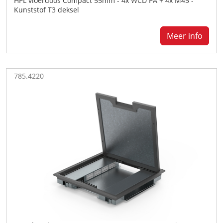
HPL vloerdoos Compact 55mm - 4x WCD PA + 4x M45 -
Kunststof T3 deksel
Meer info
785.4220