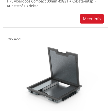
HPL vloerdoos Compact 30mm 4xGST + 6xData-uitsp. -
Kunststof T3 deksel
Meer info
785.4221