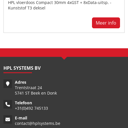
HPL vloerdoos Compact 30mm 4xGST + 8xData-uitsp. -
Kunststof T3 deksel
Meer info
HPL SYSTEMS BV
Adres
Trentstraat 24
5741 ST Beek en Donk
Telefoon
+
31(0)492 745133
E-mail
contact@hplsystems.be